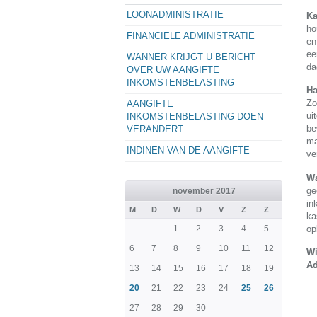
LOONADMINISTRATIE
Ka
ho
FINANCIELE ADMINISTRATIE
en
ee
WANNER KRIJGT U BERICHT
da
OVER UW AANGIFTE
INKOMSTENBELASTING
Ha
Zo
AANGIFTE
ui
INKOMSTENBELASTING DOEN
be
VERANDERT
ma
INDINEN VAN DE AANGIFTE
ve
Wa
ge
november 2017
in
M
D
W
D
V
Z
Z
ka
op
1
2
3
4
5
6
7
8
9
10
11
12
Wi
Ad
13
14
15
16
17
18
19
20
21
22
23
24
25
26
27
28
29
30