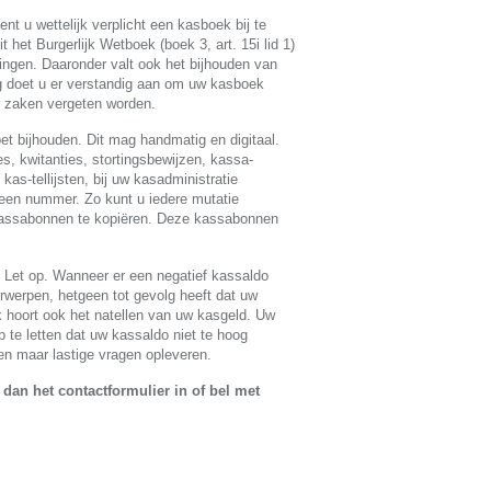
t u wettelijk verplicht een kasboek bij te
t het Burgerlijk Wetboek (boek 3, art. 15i lid 1)
ingen. Daaronder valt ook het bijhouden van
 doet u er verstandig aan om uw kasboek
er zaken vergeten worden.
et bijhouden. Dit mag handmatig en digitaal.
, kwitanties, stortingsbewijzen, kassa-
kas-tellijsten, bij uw kasadministratie
een nummer. Zo kunt u iedere mutatie
kassabonnen te kopiëren. Deze kassabonnen
 Let op. Wanneer er een negatief kassaldo
erwerpen, hetgeen tot gevolg heeft dat uw
 hoort ook het natellen van uw kasgeld. Uw
te letten dat uw kassaldo niet te hoog
een maar lastige vragen opleveren.
 dan het contactformulier in of bel met