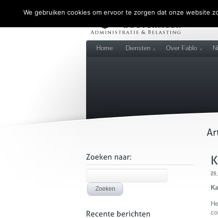
We gebruiken cookies om ervoor te zorgen dat onze website zo 
Home
Diensten
Over Fablo
N
26
Ka
He
co